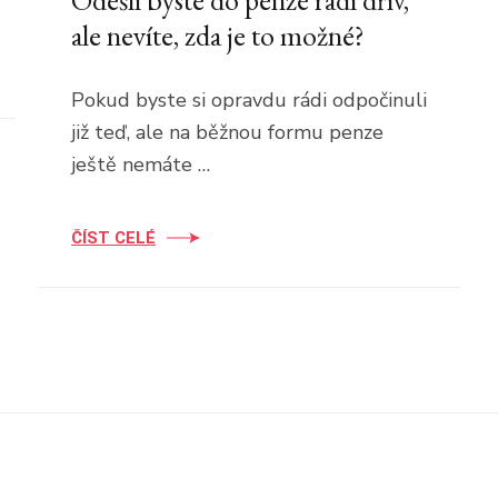
Odešli byste do penze rádi dřív,
ale nevíte, zda je to možné?
Pokud byste si opravdu rádi odpočinuli
již teď, ale na běžnou formu penze
ještě nemáte …
ČÍST CELÉ