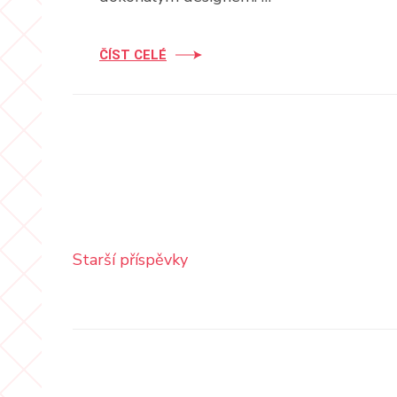
ČÍST CELÉ
Navigace
Starší příspěvky
pro
příspěvky