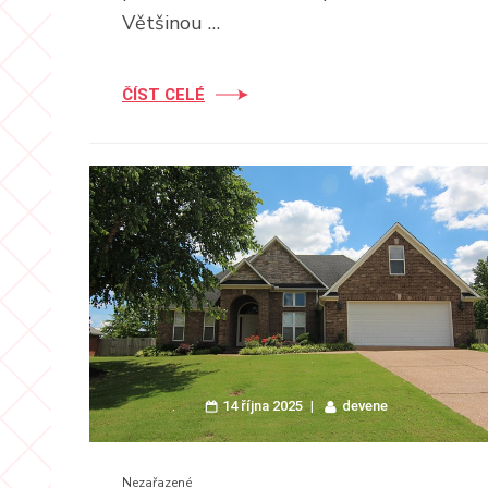
Většinou …
ČÍST CELÉ
14 října 2025
devene
Nezařazené