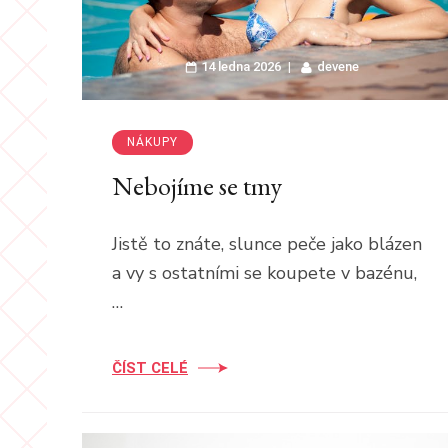
14 ledna 2026
devene
NÁKUPY
Nebojíme se tmy
Jistě to znáte, slunce peče jako blázen
a vy s ostatními se koupete v bazénu,
…
ČÍST CELÉ