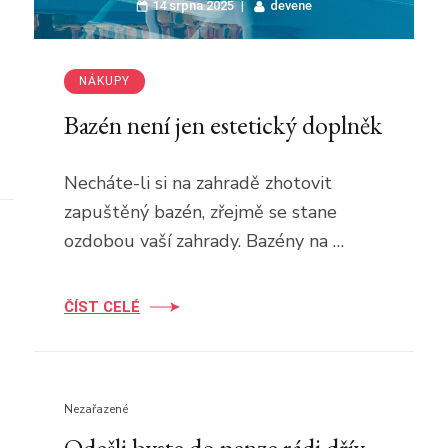
14 srpna 2025
devene
NÁKUPY
Bazén není jen estetický doplněk
Necháte-li si na zahradě zhotovit
zapuštěný bazén, zřejmě se stane
ozdobou vaší zahrady. Bazény na …
ČÍST CELÉ
Nezařazené