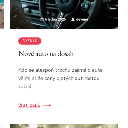
6 ledna 2026
devene
BYZNYS
Nové auto na dosah
Kdo se alespoň trochu zajímá o auta,
všiml si, že ceny ojetých aut rostou
každý …
ČÍST CELÉ