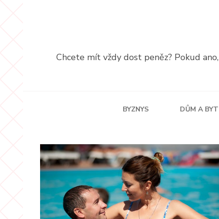
Přeskočit
na
obsah
(stiskněte
Chcete mít vždy dost peněz? Pokud ano, p
Enter)
BYZNYS
DŮM A BYT