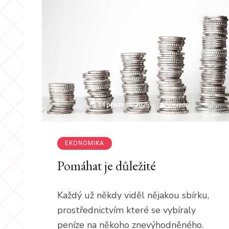
24 prosince 2025
devene
EKONOMIKA
Pomáhat je důležité
Každý už někdy viděl nějakou sbírku,
prostřednictvím které se vybíraly
peníze na někoho znevýhodněného.