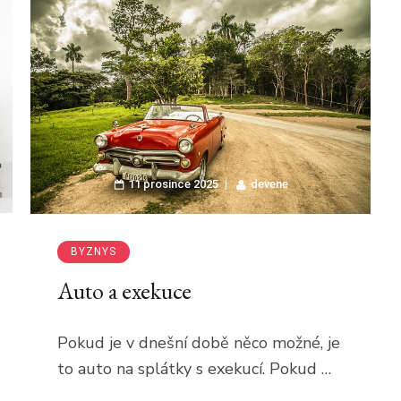
11 prosince 2025
devene
BYZNYS
Auto a exekuce
Pokud je v dnešní době něco možné, je
to auto na splátky s exekucí. Pokud …