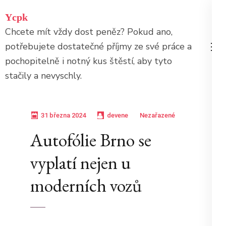
Přeskočit
Ycpk
na
Chcete mít vždy dost peněz? Pokud ano,
obsah
potřebujete dostatečné příjmy ze své práce a
(stiskněte
pochopitelně i notný kus štěstí, aby tyto
Enter)
stačily a nevyschly.
31 března 2024
devene
Nezařazené
Autofólie Brno se
vyplatí nejen u
moderních vozů