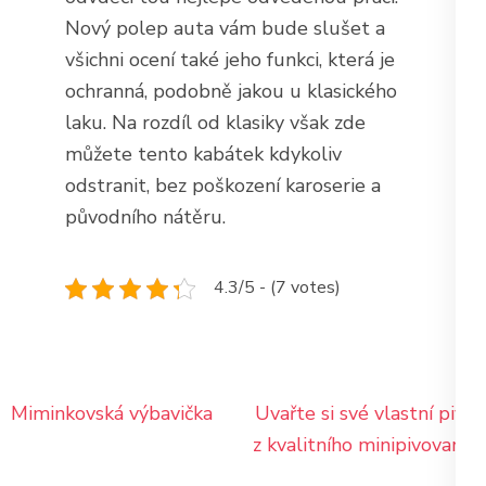
Nový polep auta vám bude slušet a
všichni ocení také jeho funkci, která je
ochranná, podobně jakou u klasického
laku. Na rozdíl od klasiky však zde
můžete tento kabátek kdykoliv
odstranit, bez poškození karoserie a
původního nátěru.
4.3/5 - (7 votes)
Navigace
Miminkovská výbavička
Uvařte si své vlastní pivo
pro
z kvalitního minipivovaru!
příspěvek