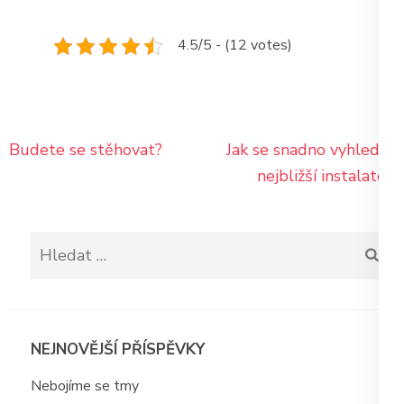
4.5/5 - (12 votes)
Navigace
Budete se stěhovat?
Jak se snadno vyhledají
pro
nejbližší instalatéři
příspěvek
Vyhledávání
NEJNOVĚJŠÍ PŘÍSPĚVKY
Nebojíme se tmy