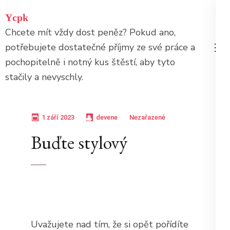
Přeskočit
Ycpk
na
Chcete mít vždy dost peněz? Pokud ano,
obsah
potřebujete dostatečné příjmy ze své práce a
(stiskněte
pochopitelně i notný kus štěstí, aby tyto
Enter)
stačily a nevyschly.
1 září 2023
devene
Nezařazené
Buďte stylový
Uvažujete nad tím, že si opět pořídíte