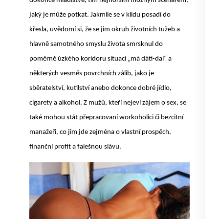
dokonce mladistvé, tím nejhorším možným scénářem,
jaký je může potkat. Jakmile se v klidu posadí do
křesla, uvědomí si, že se jim okruh životních tužeb a
hlavně samotného smyslu života smrsknul do
poměrně úzkého koridoru situací „má dáti-dal“ a
některých vesměs povrchních zálib, jako je
sběratelství, kutilství anebo dokonce dobré jídlo,
cigarety a alkohol. Z mužů, kteří nejeví zájem o sex, se
také mohou stát přepracovaní workoholici či bezcitní
manažeři, co jim jde zejména o vlastní prospěch,
finanční profit a falešnou slávu.