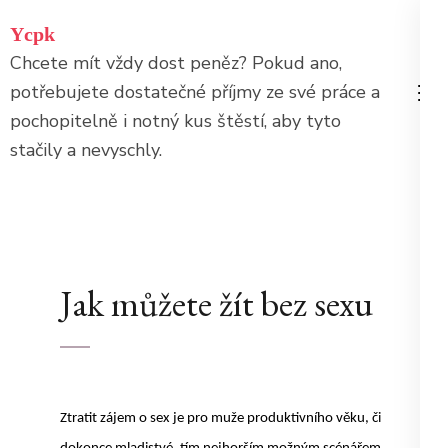
Přeskočit
Ycpk
na
Chcete mít vždy dost peněz? Pokud ano,
obsah
potřebujete dostatečné příjmy ze své práce a
(stiskněte
pochopitelně i notný kus štěstí, aby tyto
Enter)
stačily a nevyschly.
Jak můžete žít bez sexu
Ztratit zájem o sex je pro muže produktivního věku, či