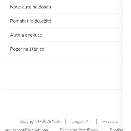
Nové auto na dosah
Pomáhat je důležité
Auto a exekuce
Pozor na štěnice
Copyright © 2026
Ycpk
Elegant Pin
Vyvinuto
společností
Rara šablona
Poháněno
WordPress
Rostlinná