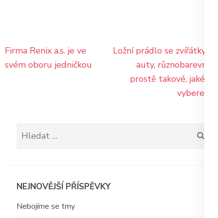
Navigace
Firma Renix a.s. je ve
Ložní prádlo se zvířátky, s
pro
svém oboru jedničkou
auty, různobarevné,
příspěvek
prostě takové, jaké si
vyberete
Vyhledávání
NEJNOVĚJŠÍ PŘÍSPĚVKY
Nebojíme se tmy