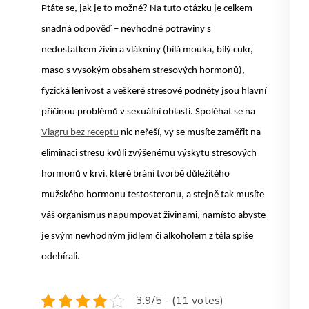
Ptáte se, jak je to možné? Na tuto otázku je celkem
snadná odpověď – nevhodné potraviny s
nedostatkem živin a vlákniny (bílá mouka, bílý cukr,
maso s vysokým obsahem stresových hormonů),
fyzická lenivost a veškeré stresové podněty jsou hlavní
příčinou problémů v sexuální oblasti. Spoléhat se na
Viagru bez receptu
nic neřeší, vy se musíte zaměřit na
eliminaci stresu kvůli zvýšenému výskytu stresových
hormonů v krvi, které brání tvorbě důležitého
mužského hormonu testosteronu, a stejně tak musíte
váš organismus napumpovat živinami, namísto abyste
je svým nevhodným jídlem či alkoholem z těla spíše
odebírali.
3.9/5 - (11 votes)