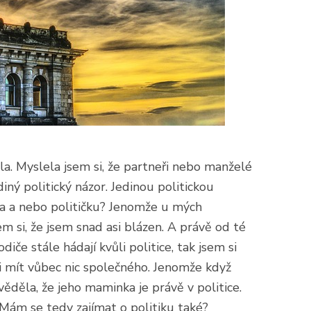
a. Myslela jsem si, že partneři nebo manželé
iný politický názor. Jedinou politickou
ka a nebo političku? Jenomže u mých
em si, že jsem snad asi blázen. A právě od té
diče stále hádají kvůli politice, tak jsem si
hci mít vůbec nic společného. Jenomže když
věděla, že jeho maminka je právě v politice.
. Mám se tedy zajímat o politiku také?