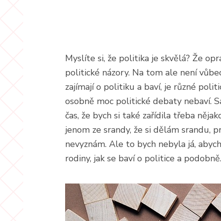
Myslíte si, že politika je skvělá? Že opr
politické názory. Na tom ale není vůbec
zajímají o politiku a baví, je různé pol
osobně moc politické debaty nebaví. S
čas, že bych si také zařídila třeba něj
jenom ze srandy, že si dělám srandu, p
nevyznám. Ale to bych nebyla já, abych
rodiny, jak se baví o politice a podobně