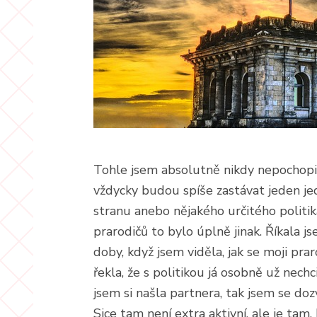
Tohle jsem absolutně nikdy nepochopil
vždycky budou spíše zastávat jeden jed
stranu anebo nějakého určitého politi
prarodičů to bylo úplně jinak. Říkala js
doby, když jsem viděla, jak se moji praro
řekla, že s politikou já osobně už nec
jsem si našla partnera, tak jsem se doz
Sice tam není extra aktivní, ale je tam