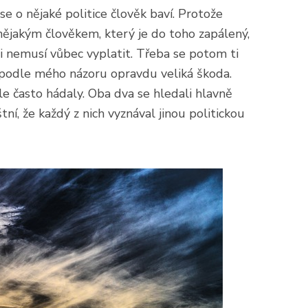
 se o nějaké politice člověk baví. Protože
 nějakým člověkem, který je do toho zapálený,
 nemusí vůbec vyplatit. Třeba se potom ti
 podle mého názoru opravdu veliká škoda.
e často hádaly. Oba dva se hledali hlavně
štní, že každý z nich vyznával jinou politickou