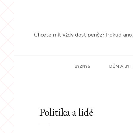
Přeskočit
na
obsah
(stiskněte
Chcete mít vždy dost peněz? Pokud ano, p
Enter)
BYZNYS
DŮM A BYT
Politika a lidé