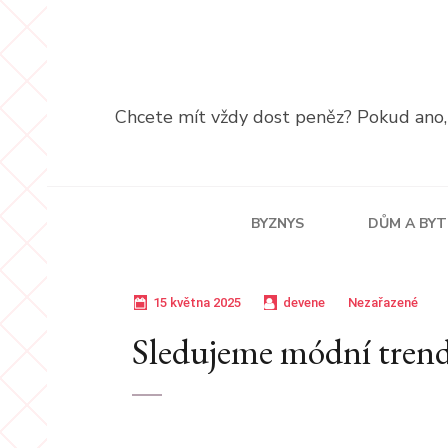
Přeskočit
na
obsah
(stiskněte
Chcete mít vždy dost peněz? Pokud ano, p
Enter)
BYZNYS
DŮM A BYT
15 května 2025
devene
Nezařazené
Sledujeme módní trend