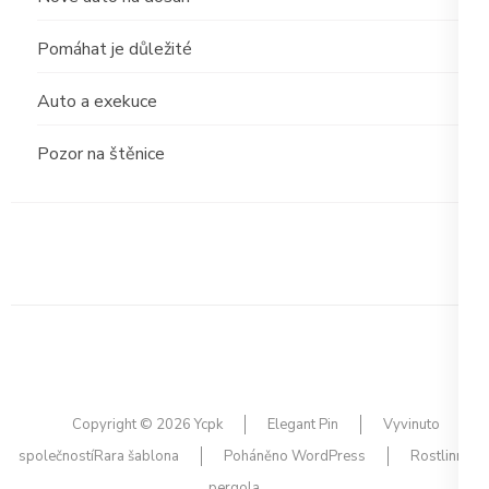
Pomáhat je důležité
Auto a exekuce
Pozor na štěnice
Copyright © 2026
Ycpk
Elegant Pin
Vyvinuto
společností
Rara šablona
Poháněno
WordPress
Rostlinná
pergola