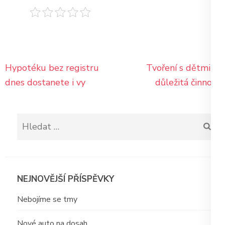
Navigace
Hypotéku bez registru
Tvoření s dětmi je
pro
dnes dostanete i vy
důležitá činnost
příspěvek
Vyhledávání
NEJNOVĚJŠÍ PŘÍSPĚVKY
Nebojíme se tmy
Nové auto na dosah