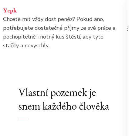
Přeskočit
Ycpk
na
Chcete mít vždy dost peněz? Pokud ano,
obsah
potřebujete dostatečné příjmy ze své práce a
(stiskněte
pochopitelně i notný kus štěstí, aby tyto
Enter)
stačily a nevyschly.
Vlastní pozemek je
snem každého člověka