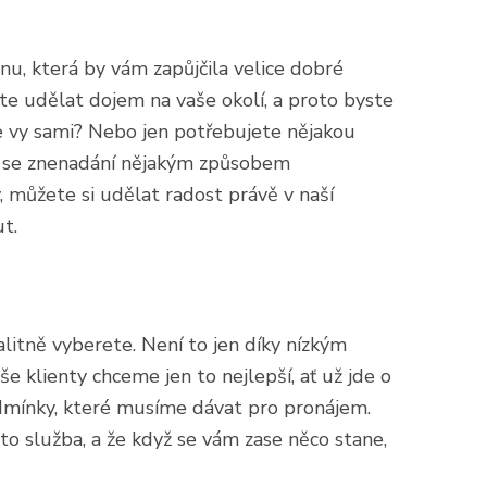
vnu
, která by vám zapůjčila velice dobré
ete udělat dojem na vaše okolí, a proto byste
te vy sami? Nebo jen potřebujete nějakou
ré se znenadání nějakým způsobem
, můžete si udělat radost právě v naší
t.
alitně vyberete. Není to jen díky nízkým
e klienty chceme jen to nejlepší, ať už jde o
odmínky, které musíme dávat pro pronájem.
ato služba, a že když se vám zase něco stane,