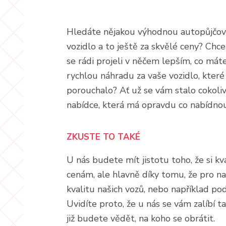
Hledáte nějakou výhodnou
autopůjčo
vozidlo a to ještě za skvělé ceny? Chc
se rádi projeli v něčem lepším, co má
rychlou náhradu za vaše vozidlo, kte
porouchalo? Ať už se vám stalo cokoliv
nabídce, která má opravdu co nabídnou
ZKUSTE TO TAKÉ
U nás budete mít jistotu toho, že si kv
cenám, ale hlavně díky tomu, že pro naš
kvalitu našich vozů, nebo například p
Uvidíte proto, že u nás se vám zalíbí t
již budete vědět, na koho se obrátit.