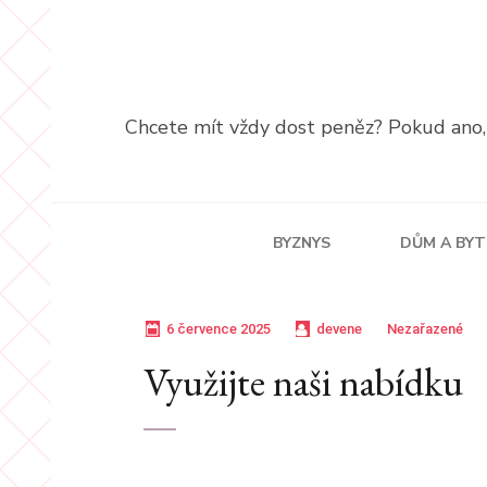
Přeskočit
na
obsah
(stiskněte
Chcete mít vždy dost peněz? Pokud ano, p
Enter)
BYZNYS
DŮM A BYT
6 července 2025
devene
Nezařazené
Využijte naši nabídku