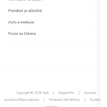
Pomáhat je důležité
Auto a exekuce
Pozor na štěnice
Copyright © 2026
Ycpk
Elegant Pin
Vyvinuto
společností
Rara šablona
Poháněno
WordPress
Rostlinná
pergola