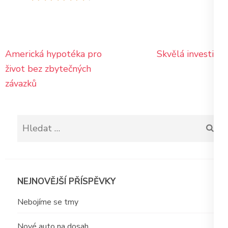
Navigace
Americká hypotéka pro
Skvělá investice
pro
život bez zbytečných
příspěvek
závazků
Vyhledávání
NEJNOVĚJŠÍ PŘÍSPĚVKY
Nebojíme se tmy
Nové auto na dosah