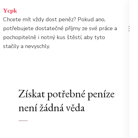
Přeskočit
Ycpk
na
Chcete mít vždy dost peněz? Pokud ano,
obsah
potřebujete dostatečné příjmy ze své práce a
(stiskněte
pochopitelně i notný kus štěstí, aby tyto
Enter)
stačily a nevyschly.
Získat potřebné peníze
není žádná věda