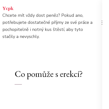
Přeskočit
Ycpk
na
Chcete mít vždy dost peněz? Pokud ano,
obsah
potřebujete dostatečné příjmy ze své práce a
(stiskněte
pochopitelně i notný kus štěstí, aby tyto
Enter)
stačily a nevyschly.
Co pomůže s erekcí?