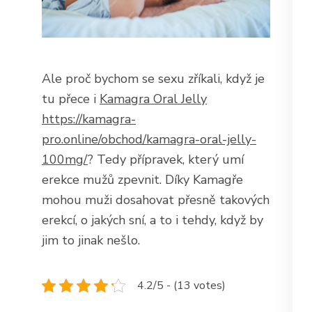
Ale proč bychom se sexu zříkali, když je
tu přece i
Kamagra Oral Jelly
https://kamagra-
pro.online/obchod/kamagra-oral-jelly-
100mg/
? Tedy přípravek, který umí
erekce mužů zpevnit. Díky Kamagře
mohou muži dosahovat přesně takových
erekcí, o jakých sní, a to i tehdy, když by
jim to jinak nešlo.
4.2/5 - (13 votes)