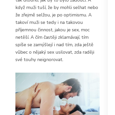
když muži tuší, že by mohli selhat nebo
že zřejmě selžou, je po optimismu. A
takoví muži se tedy i na takovou
příjemnou činnost, jakou je sex, moc
netěší. A čím častěji zklamávají, tím
spíše se zamýšlejí i nad tím, zda ještě
vůbec o nějaký sex usilovat, zda raději
své touhy neignorovat.