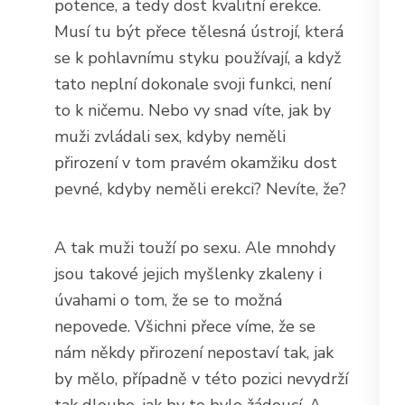
potence, a tedy dost kvalitní erekce.
Musí tu být přece tělesná ústrojí, která
se k pohlavnímu styku používají, a když
tato neplní dokonale svoji funkci, není
to k ničemu. Nebo vy snad víte, jak by
muži zvládali sex, kdyby neměli
přirození v tom pravém okamžiku dost
pevné, kdyby neměli erekci? Nevíte, že?
A tak muži touží po sexu. Ale mnohdy
jsou takové jejich myšlenky zkaleny i
úvahami o tom, že se to možná
nepovede. Všichni přece víme, že se
nám někdy přirození nepostaví tak, jak
by mělo, případně v této pozici nevydrží
tak dlouho, jak by to bylo žádoucí. A