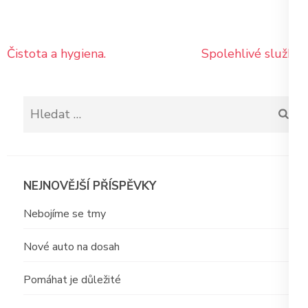
Navigace
Čistota a hygiena.
Spolehlivé služby
pro
příspěvek
Vyhledávání
NEJNOVĚJŠÍ PŘÍSPĚVKY
Nebojíme se tmy
Nové auto na dosah
Pomáhat je důležité