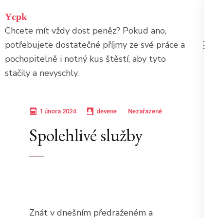
Přeskočit
Ycpk
na
Chcete mít vždy dost peněz? Pokud ano,
obsah
potřebujete dostatečné příjmy ze své práce a
(stiskněte
pochopitelně i notný kus štěstí, aby tyto
Enter)
stačily a nevyschly.
1 února 2024
devene
Nezařazené
Spolehlivé služby
Znát v dnešním předraženém a