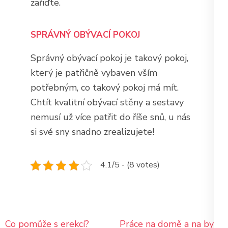
zařiďte.
SPRÁVNÝ OBÝVACÍ POKOJ
Správný obývací pokoj je takový pokoj,
který je patřičně vybaven vším
potřebným, co takový pokoj má mít.
Chtít kvalitní obývací stěny a sestavy
nemusí už více patřit do říše snů, u nás
si své sny snadno zrealizujete!
4.1/5 - (8 votes)
Navigace
Co pomůže s erekcí?
Práce na domě a na bytě