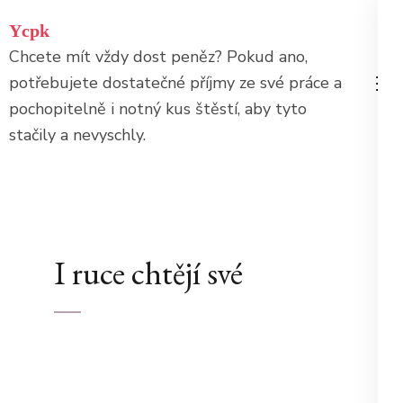
Přeskočit
Ycpk
na
Chcete mít vždy dost peněz? Pokud ano,
obsah
potřebujete dostatečné příjmy ze své práce a
(stiskněte
pochopitelně i notný kus štěstí, aby tyto
Enter)
stačily a nevyschly.
I ruce chtějí své