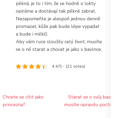
pěkná, je to i tím, že se hodně o lokty
opíráme a dostávají tak pěkně zabrat.
Nezapomeňte je alespoň jednou denně
promazat, kůže pak bude lépe vypadat
a bude i měkčí.
Aby vám ruce sloužily celý život, musíte
se o ně starat a chovat je jako v bavlnce.
4.4/5 - (21 votes)
Navigace
Chcete se cítit jako
Starat se o svůj bazén
pro
princezna?
musíte opravdu poctivě
příspěvek