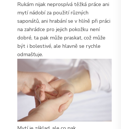
Rukám nijak neprospívá těžká práce ani
mytí nádobí za použití různých
saponátů, ani hrabání se v hlíně při práci
na zahrádce pro jejich pokožku není
dobré, ta pak může praskat, což může
být i bolestivé, ale hlavně se rychle
odmašťuje.
Mytí je základ, ale co pak