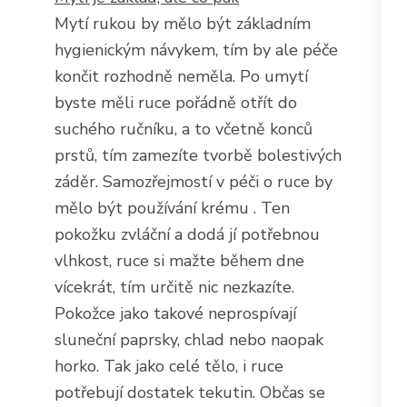
Mytí rukou by mělo být základním
hygienickým návykem, tím by ale péče
končit rozhodně neměla. Po umytí
byste měli ruce pořádně otřít do
suchého ručníku, a to včetně konců
prstů, tím zamezíte tvorbě bolestivých
záděr. Samozřejmostí v péči o ruce by
mělo být používání krému
. Ten
pokožku zvláční a dodá jí potřebnou
vlhkost, ruce si mažte během dne
vícekrát, tím určitě nic nezkazíte.
Pokožce jako takové neprospívají
sluneční paprsky, chlad nebo naopak
horko. Tak jako celé tělo, i ruce
potřebují dostatek tekutin. Občas se