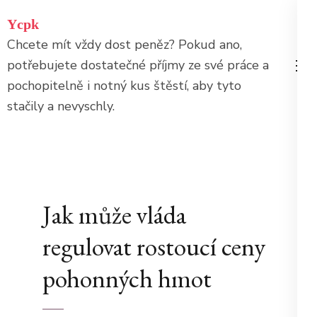
Přeskočit
Ycpk
na
Chcete mít vždy dost peněz? Pokud ano,
obsah
potřebujete dostatečné příjmy ze své práce a
(stiskněte
pochopitelně i notný kus štěstí, aby tyto
Enter)
stačily a nevyschly.
Jak může vláda
regulovat rostoucí ceny
pohonných hmot