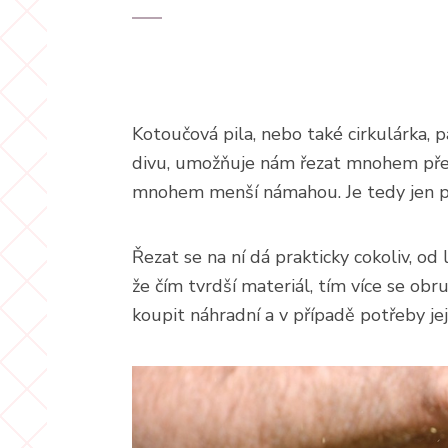
Kotoučová pila, nebo také cirkulárka, p
divu, umožňuje nám řezat mnohem přesněj
mnohem menší námahou. Je tedy jen poc
Řezat se na ní dá prakticky cokoliv, od
že čím tvrdší materiál, tím více se ob
koupit náhradní a v případě potřeby je