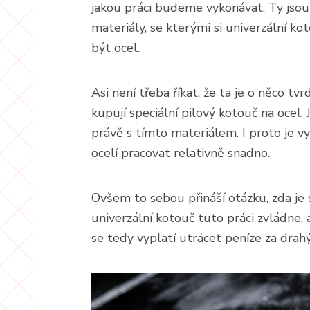
jakou práci budeme vykonávat. Ty jso
materiály, se kterými si univerzální k
být ocel.
Asi není třeba říkat, že ta je o něco tvr
kupují speciální
pilový kotouč na ocel
.
právě s tímto materiálem. I proto je vy
ocelí pracovat relativně snadno.
Ovšem to sebou přináší otázku, zda je s
univerzální kotouč tuto práci zvládne
se tedy vyplatí utrácet peníze za drahý