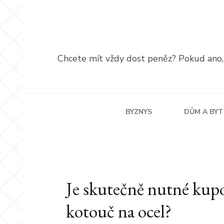
Přeskočit
na
obsah
(stiskněte
Chcete mít vždy dost peněz? Pokud ano, p
Enter)
BYZNYS
DŮM A BYT
Je skutečně nutné kupo
kotouč na ocel?