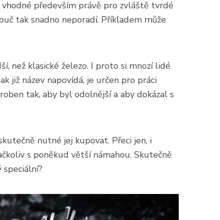
u vhodné především právě pro zvláště tvrdé
otouč tak snadno neporadí. Příkladem může
dší, než klasické železo. I proto si mnozí lidé
 Jak již název napovídá, je určen pro práci
roben tak, aby byl odolnější a aby dokázal s
kutečně nutné jej kupovat. Přeci jen, i
, ačkoliv s poněkud větší námahou. Skutečně
 speciální?