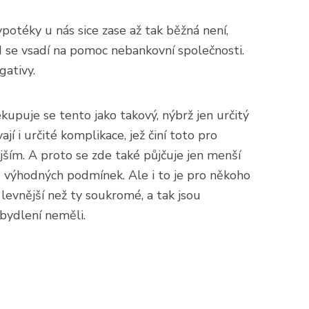
otéky u nás sice zase až tak běžná není,
d se vsadí na pomoc nebankovní společnosti.
gativy.
kupuje se tento jako takový, nýbrž jen určitý
jí i určité komplikace, jež činí toto pro
ím. A proto se zde také půjčuje jen menší
 výhodných podmínek. Ale i to je pro někoho
levnější než ty soukromé, a tak jsou
í bydlení neměli.