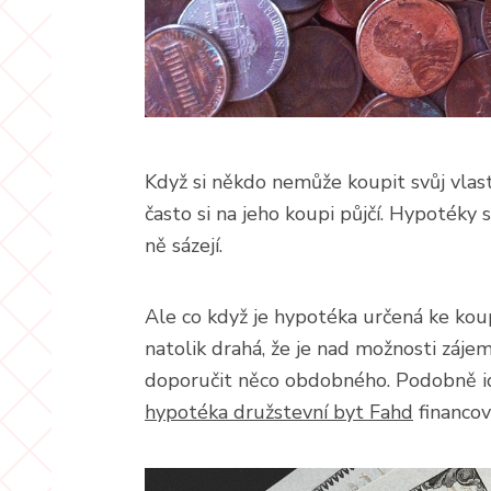
Když si někdo nemůže koupit svůj vlas
často si na jeho koupi půjčí. Hypotéky 
ně sázejí.
Ale co když je hypotéka určená ke kou
natolik drahá, že je nad možnosti záje
doporučit něco obdobného. Podobně ide
hypotéka družstevní byt Fahd
financov