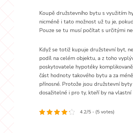
Koupě družstevního bytu s využitím hyp
nicméně i tato možnost už tu je, poku
Pouze se tu musí počítat s určitými ne
Když se totiž kupuje družstevní byt, ne
podíl na celém objektu, a z toho vyplýva
poskytovatele hypotéky komplikovanějš
část hodnoty takového bytu a za méně
přínosné. Protože jsou družstevní byty 
dosažitelné i pro ty, kteří by na vlastn
4.2/5 - (5 votes)