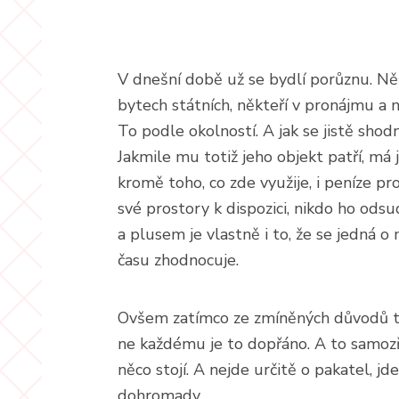
V dnešní době už se bydlí porůznu. Někte
bytech státních, někteří v pronájmu a n
To podle okolností. A jak se jistě shod
Jakmile mu totiž jeho objekt patří, má j
kromě toho, co zde využije, i peníze pr
své prostory k dispozici, nikdo ho odsu
a plusem je vlastně i to, že se jedná o
času zhodnocuje.
Ovšem zatímco ze zmíněných důvodů to
ne každému je to dopřáno. A to samozř
něco stojí. A nejde určitě o pakatel, j
dohromady.