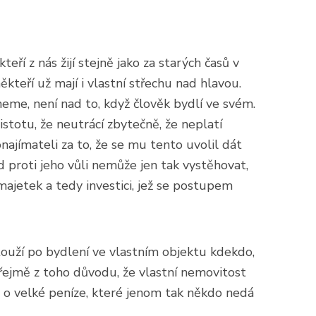
ří z nás žijí stejně jako za starých časů v
ěkteří už mají i vlastní střechu nad hlavou.
neme, není nad to, když člověk bydlí ve svém.
istotu, že neutrácí zbytečně, že neplatí
onajímateli za to, že se mu tento uvolil dát
d proti jeho vůli nemůže jen tak vystěhovat,
 majetek a tedy investici, jež se postupem
uží po bydlení ve vlastním objektu kdekdo,
ejmě z toho důvodu, že vlastní nemovitost
de o velké peníze, které jenom tak někdo nedá