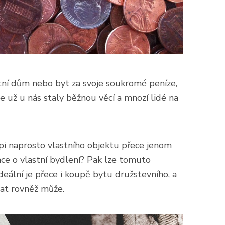
tní dům nebo byt za svoje soukromé peníze,
se už u nás staly běžnou věcí a mnozí lidé na
pi naprosto vlastního objektu přece jenom
mce o vlastní bydlení? Pak lze tomuto
ální je přece i koupě bytu družstevního, a
at rovněž může.