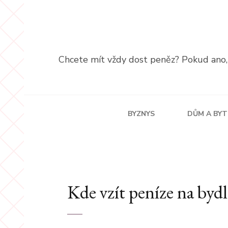
Přeskočit
na
obsah
(stiskněte
Chcete mít vždy dost peněz? Pokud ano, p
Enter)
BYZNYS
DŮM A BYT
Kde vzít peníze na bydl