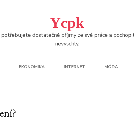
Ycpk
otřebujete dostatečné příjmy ze své práce a pochopitel
nevyschly.
EKONOMIKA
INTERNET
MÓDA
ení?