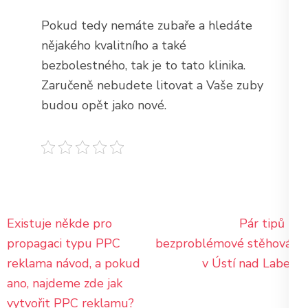
Pokud tedy nemáte zubaře a hledáte
nějakého kvalitního a také
bezbolestného, tak je to tato klinika.
Zaručeně nebudete litovat a Vaše zuby
budou opět jako nové.
Navigace
Existuje někde pro
Pár tipů na
pro
propagaci typu PPC
bezproblémové stěhování
příspěvek
reklama návod, a pokud
v Ústí nad Labem
ano, najdeme zde jak
vytvořit PPC reklamu?