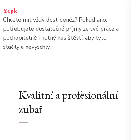
Přeskočit
Ycpk
na
Chcete mít vždy dost peněz? Pokud ano,
obsah
potřebujete dostatečné příjmy ze své práce a
(stiskněte
pochopitelně i notný kus štěstí, aby tyto
Enter)
stačily a nevyschly.
Kvalitní a profesionální
zubař