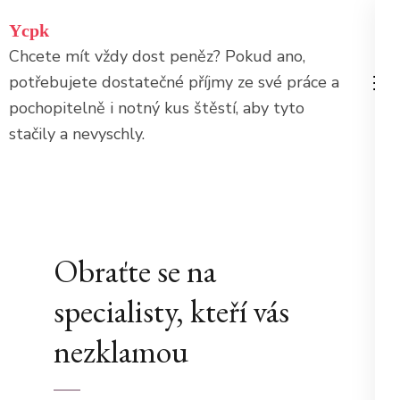
Přeskočit
Ycpk
na
Chcete mít vždy dost peněz? Pokud ano,
obsah
potřebujete dostatečné příjmy ze své práce a
(stiskněte
pochopitelně i notný kus štěstí, aby tyto
Enter)
stačily a nevyschly.
Obraťte se na
specialisty, kteří vás
nezklamou