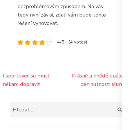
bezproblémovým způsobem. Na vás
tedy nyní závisí, zdali vám bude tohle
řešení vyhovovat.
4/5 - (4 votes)
Navigace
I sportovec se musí
Krásné a hnědé opálení
pro
někam dopravit
bez nutnosti slunce
příspěvek
Vyhledávání