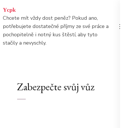
Přeskočit
Ycpk
na
Chcete mít vždy dost peněz? Pokud ano,
obsah
potřebujete dostatečné příjmy ze své práce a
(stiskněte
pochopitelně i notný kus štěstí, aby tyto
Enter)
stačily a nevyschly.
Zabezpečte svůj vůz