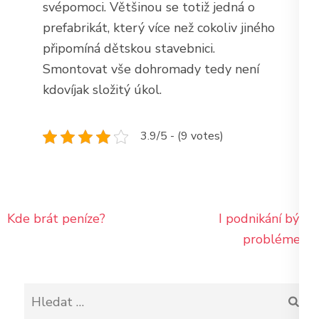
svépomoci. Většinou se totiž jedná o
prefabrikát, který více než cokoliv jiného
připomíná dětskou stavebnici.
Smontovat vše dohromady tedy není
kdovíjak složitý úkol.
3.9/5 - (9 votes)
Navigace
Kde brát peníze?
I podnikání bývá
pro
problémem
příspěvek
Vyhledávání