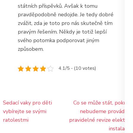
státních příspěvků. Avšak k tomu
pravděpodobně nedojde. Je tedy dobré
zvážit, zda je toto pro nás skutečně tím
pravým řešením. Někdy je totiž lepší
svého potomka podporovat jiným
způsobem.
4.1/5 - (10 votes)
Navigace
Sedací vaky pro děti
Co se může stát, pokud
pro
vybírejte se svými
nebudeme provádět
příspěvek
ratolestmi
pravidelné revize elektro
instalace