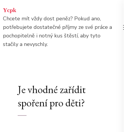
Přeskočit
Ycpk
na
Chcete mít vždy dost peněz? Pokud ano,
obsah
potřebujete dostatečné příjmy ze své práce a
(stiskněte
pochopitelně i notný kus štěstí, aby tyto
Enter)
stačily a nevyschly.
Je vhodné zařídit
spoření pro děti?