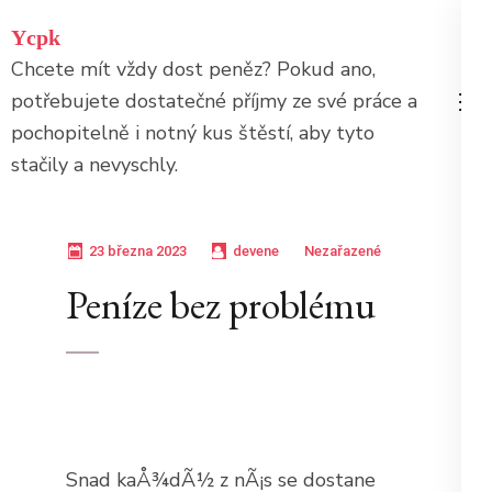
Přeskočit
Ycpk
na
Chcete mít vždy dost peněz? Pokud ano,
obsah
potřebujete dostatečné příjmy ze své práce a
(stiskněte
pochopitelně i notný kus štěstí, aby tyto
Enter)
stačily a nevyschly.
23 března 2023
devene
Nezařazené
Peníze bez problému
Snad kaÅ¾dÃ½ z nÃ¡s se dostane