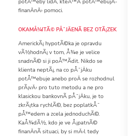
potÅ™eby lidÃ­, kteÅ™Ã­ potÅ™ebujÃ­
finanÄnÄ› pomoci.
OKAMÅ¾ITÃ© PÅ¯JÄENÃ­ BEZ OTÃ¡ZEK
AmerickÃ¡ hypotÃ©ka je opravdu
vÃ½hodnÃ¡ v tom, Å¾e je velice
snadnÃ© si ji poÅ™Ã­dit. Nikdo se
klienta neptÃ¡, na co pÅ¯jÄku
potÅ™ebuje anebo proÄ se rozhodnul
prÃ¡vÄ› pro tuto metodu a ne pro
klasickou bankovnÃ­ pÅ¯jÄku, je to
zkrÃ¡tka rychlÃ©, bez poplatkÅ¯
pÅ™edem a zcela jednoduchÃ©.
KaÅ¾dÃ½, kdo je ve Å¡patnÃ©
finanÄnÃ­ situaci, by si mÄ›l tedy