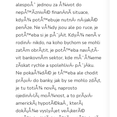
alespoÅˆ jednou za Å¾ivot do
nepÅ™Ã­znivÃ© finanÄnÃ­ situace,
kdyÅ¾ potÅ™ebuje nutnÄ› nÄ›jakÃ©
penÃ­ze. Ne vÅ¾dy jsou ale po ruce, je
potÅ™eba si je pÅ¯jÄit. KdyÅ¾ nenÃ­ v
rodinÄ› nikdo, na koho bychom se mohli
zatÃ­m obrÃ¡tit, je potÅ™eba navÅ¡tÃ­
vit bankovnÃ­m sektor, kde mÅ¯Å¾eme
zÃ­skat rychle a spolehlivÄ› pÅ¯jÄku.
Ne pokaÅ¾dÃ© je tÅ™eba ale chodit
prÃ¡vÄ› do banky, jak by se mohlo zdÃ¡t,
je tu totiÅ¾ novÃ¡, naprosto
ojedinÄ›lÃ¡ moÅ¾nost, a to prÃ¡vÄ›
americkÃ¡ hypotÃ©ka
Â¸ kterÃ¡
dokÃ¡Å¾e vyslyÅ¡et veÅ¡kerÃ©