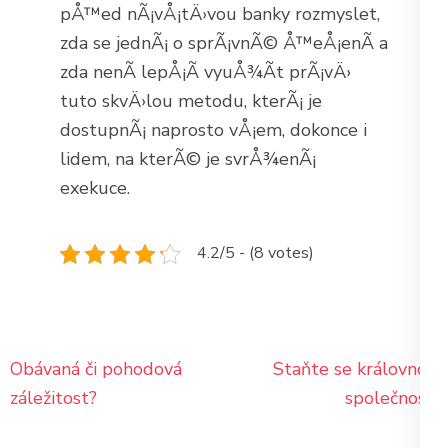
pÅ™ed nÃ¡vÅ¡tÄ›vou banky rozmyslet,
zda se jednÃ¡ o sprÃ¡vnÃ© Å™eÅ¡enÃ­ a
zda nenÃ­ lepÅ¡Ã­ vyuÅ¾Ã­t prÃ¡vÄ›
tuto skvÄ›lou metodu, kterÃ¡ je
dostupnÃ¡ naprosto vÅ¡em, dokonce i
lidem, na kterÃ© je svrÅ¾enÃ¡
exekuce.
4.2/5 - (8 votes)
Navigace
Obávaná či pohodová
Staňte se královnou
pro
záležitost?
společnosti
příspěvek