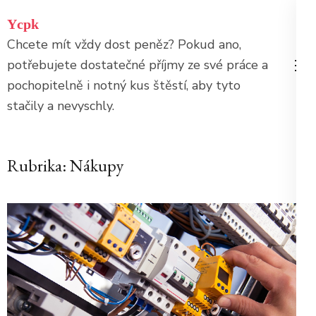
Přeskočit
Ycpk
na
Chcete mít vždy dost peněz? Pokud ano,
obsah
potřebujete dostatečné příjmy ze své práce a
(stiskněte
pochopitelně i notný kus štěstí, aby tyto
Enter)
stačily a nevyschly.
Rubrika:
Nákupy