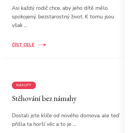
Asi každý rodič chce, aby jeho dítě mělo
spokojený, bezstarostný život. K tomu jsou
však …
ČÍST CELÉ
16 února 2021
devene
NÁKUPY
Stěhování bez námahy
Dostali jste klíče od nového domova, ale teď
přišla ta horší věc a to je …