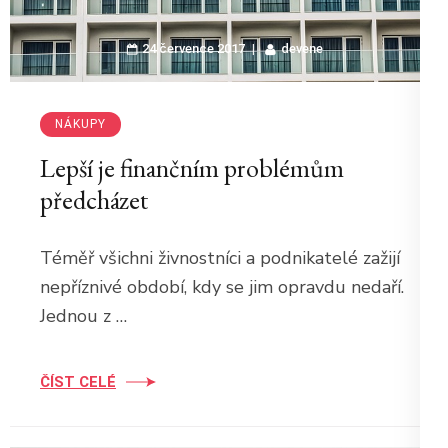
24 července 2017
devene
NÁKUPY
Lepší je finančním problémům
předcházet
Téměř všichni živnostníci a podnikatelé zažijí
nepříznivé období, kdy se jim opravdu nedaří.
Jednou z …
ČÍST CELÉ