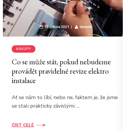
12 dubna 2021
devene
NÁKUPY
Co se může stát, pokud nebudeme
provádět pravidelné revize elektro
instalace
Ať se nám to líbí, nebo ne, faktem je, že jsme
se stali prakticky závislými …
ČÍST CELÉ