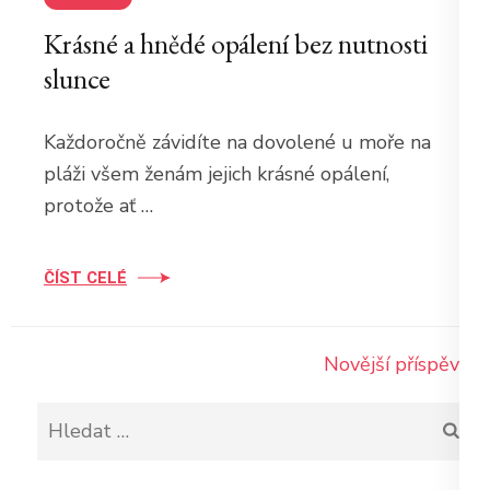
Krásné a hnědé opálení bez nutnosti
slunce
Každoročně závidíte na dovolené u moře na
pláži všem ženám jejich krásné opálení,
protože ať …
ČÍST CELÉ
Navigace
Novější příspěvky
pro
Vyhledávání
příspěvky